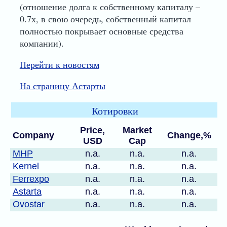
(отношение долга к собственному капиталу –
0.7х, в свою очередь, собственный капитал
полностью покрывает основные средства
компании).
Перейти к новостям
На страницу Астарты
Котировки
Price,
Market
Company
Change,%
USD
Cap
MHP
n.a.
n.a.
n.a.
Kernel
n.a.
n.a.
n.a.
Ferrexpo
n.a.
n.a.
n.a.
Astarta
n.a.
n.a.
n.a.
Ovostar
n.a.
n.a.
n.a.