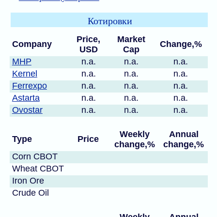
Котировки
Price,
Market
Company
Change,%
USD
Cap
MHP
n.a.
n.a.
n.a.
Kernel
n.a.
n.a.
n.a.
Ferrexpo
n.a.
n.a.
n.a.
Astarta
n.a.
n.a.
n.a.
Ovostar
n.a.
n.a.
n.a.
Weekly
Annual
Type
Price
change,%
change,%
Corn CBOT
Wheat CBOT
Iron Ore
Crude Oil