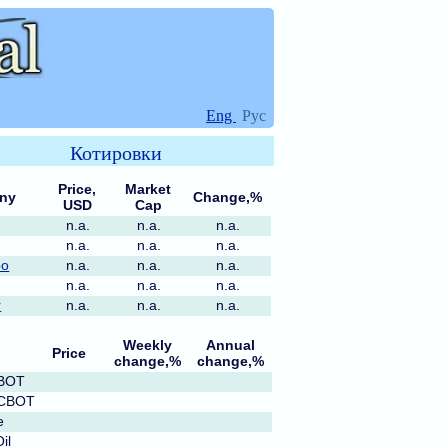
Eng
Рус
Котировки
Price,
Market
ny
Change,%
USD
Cap
n.a.
n.a.
n.a.
n.a.
n.a.
n.a.
po
n.a.
n.a.
n.a.
n.a.
n.a.
n.a.
r
n.a.
n.a.
n.a.
Weekly
Annual
Price
change,%
change,%
CBOT
 CBOT
e
il