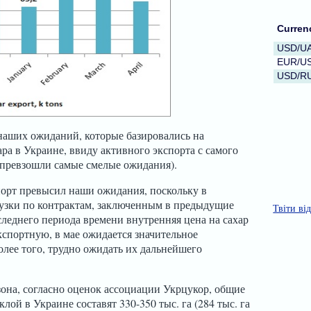
Curren
USD/U
EUR/U
USD/R
наших ожиданий, которые базировались на
ра в Украине, ввиду активного экспорта с самого
е превзошли самые смелые ожидания).
орт превысил наши ожидания, поскольку в
узки по контрактам, заключенным в предыдущие
Твіти ві
следнего периода времени внутренняя цена на сахар
кспортную, в мае ожидается значительное
лее того, трудно ожидать их дальнейшего
зона, согласно оценок ассоциации Укрцукор, общие
ой в Украине составят 330-350 тыс. га (284 тыс. га