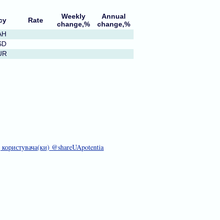
Weekly
Annual
cy
Rate
change,%
change,%
AH
SD
UR
д користувача(ки) @shareUApotentia