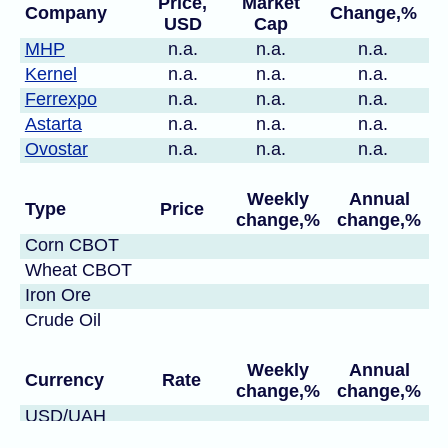
Price,
Market
Company
Change,%
USD
Cap
MHP
n.a.
n.a.
n.a.
Kernel
n.a.
n.a.
n.a.
Ferrexpo
n.a.
n.a.
n.a.
Astarta
n.a.
n.a.
n.a.
Ovostar
n.a.
n.a.
n.a.
Weekly
Annual
Type
Price
change,%
change,%
Corn CBOT
Wheat CBOT
Iron Ore
Crude Oil
Weekly
Annual
Currency
Rate
change,%
change,%
USD/UAH
EUR/USD