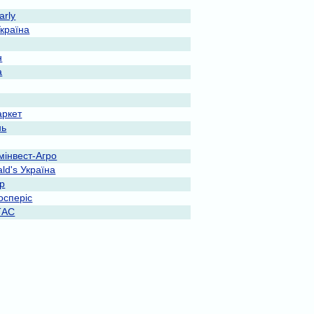
rly
Україна
н
a
ркет
нь
мінвест-Агро
ld's Україна
ар
осперіс
ТАС