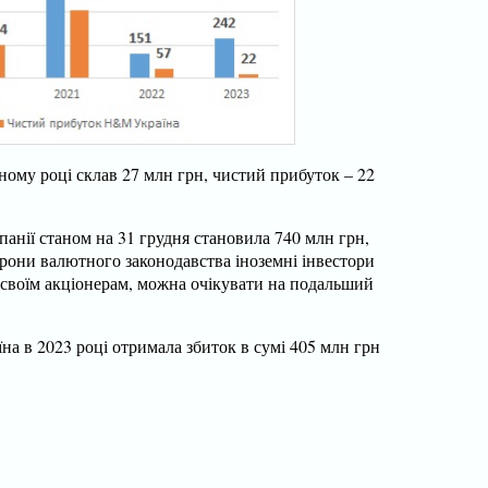
ному році склав 27 млн грн, чистий прибуток – 22
анії станом на 31 грудня становила 740 млн грн,
орони валютного законодавства іноземні інвестори
 своїм акціонерам, можна очікувати на подальший
їна в 2023 році отримала збиток в сумі 405 млн грн