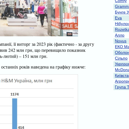
Comfy
Gramma
Бунге 
Eva
Нібуло
Rozetk
Алло
Novus
панії, її виторг за 2023 рік (фактично - за другу
ЕКО Ма
овив 242 млн грн, що перевищило показник
Оболо
ь-лютий) – 151 млн грн.
Сільпо
Укрпро
останніх років наведена на графіку нижче:
McDona
Київст
Агропр
Група 