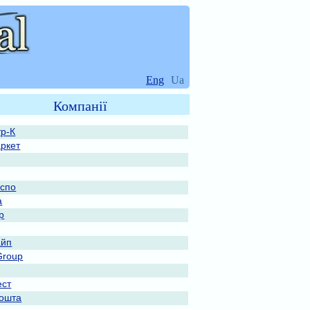
Eng
Ua
Компанії
тр-К
ркет
спо
а
р
айп
Group
ест
ошта