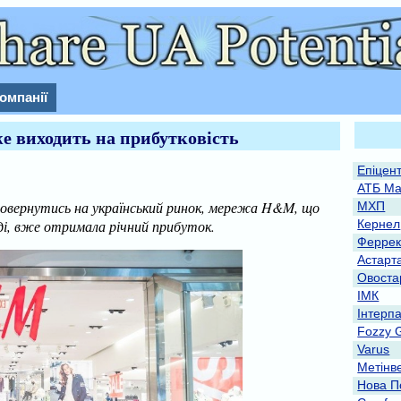
омпанії
 виходить на прибутковість
Епіцен
АТБ Ма
повернутись на український ринок, мережа H&M, що
МХП
аді, вже отримала річний прибуток.
Кернел
Феррек
Астарт
Овоста
ІМК
Інтерп
Fozzy 
Varus
Метінв
Нова П