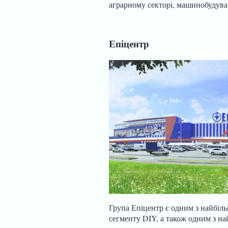
аграрному секторі, машинобудуван
Епіцентр
Група Епіцентр є одним з найбіл
сегменту DIY, а також одним з на