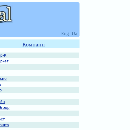
Eng
Ua
Компанії
тр-К
ркет
спо
а
р
айп
Group
ест
ошта