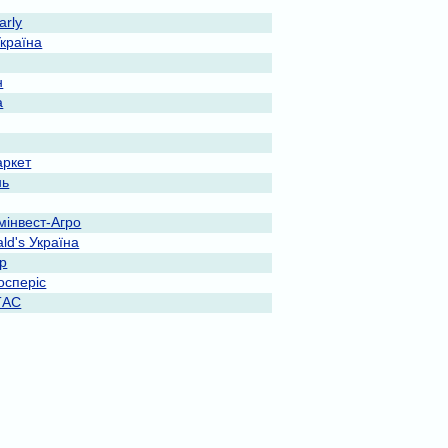
rly
Україна
н
a
ркет
нь
мінвест-Агро
ld's Україна
ар
осперіс
ТАС