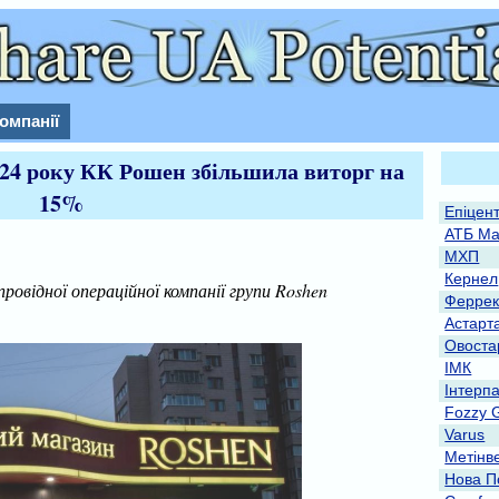
омпанії
2024 року КК Рошен збільшила виторг на
15%
Епіцен
АТБ Ма
МХП
Кернел
провідної операційної компанії групи Roshen
Феррек
Астарт
Овоста
ІМК
Інтерп
Fozzy 
Varus
Метінв
Нова П