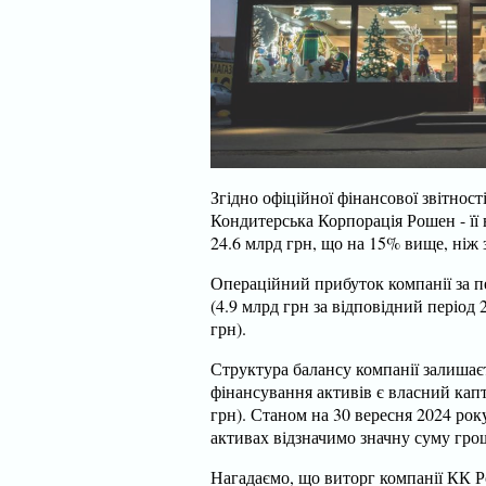
Згідно офіційної фінансової звітност
Кондитерська Корпорація Рошен - її 
24.6 млрд грн, що на 15% вище, ніж з
Операційний прибуток компанії за пе
(4.9 млрд грн за відповідний період 
грн).
Структура балансу компанії залиша
фінансування активів є власний капт
грн). Станом на 30 вересня 2024 ро
активах відзначимо значну суму грош
Нагадаємо, що виторг компанії КК Р