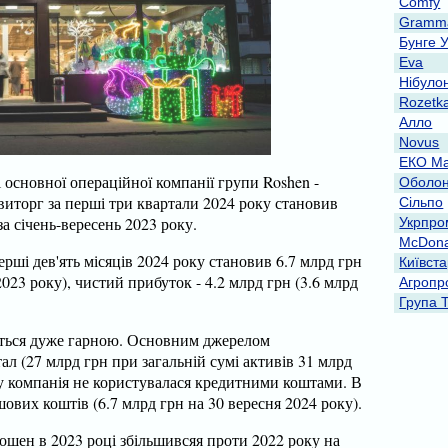
Comfy
Gramma
Бунге 
Eva
Нібуло
Rozetk
Алло
Novus
ЕКО Ма
і основної операційної компанії групи Roshen -
Оболо
виторг за перші три квартали 2024 року становив
Сільпо
а січень-вересень 2023 року.
Укрпро
McDona
рші дев'ять місяців 2024 року становив 6.7 млрд грн
Київст
2023 року), чистий прибуток - 4.2 млрд грн (3.6 млрд
Агропр
Група 
ється дуже гарною. Основним джерелом
ал (27 млрд грн при загальній сумі активів 31 млрд
ку компанія не користувалася кредитними коштами. В
ових коштів (6.7 млрд грн на 30 вересня 2024 року).
ошен в 2023 році збільшивсяя проти 2022 року на