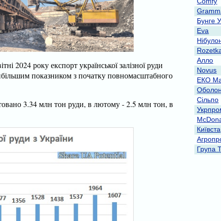
Comfy
Gramma
Бунге 
Eva
Нібуло
Rozetk
Алло
ітні 2024 року експорт української залізної руди
Novus
айбільшим показником з початку повномасштабного
ЕКО Ма
Оболо
Сільпо
овано 3.34 млн тон руди, в лютому - 2.5 млн тон, в
Укрпро
McDona
Київст
Агропр
Група 