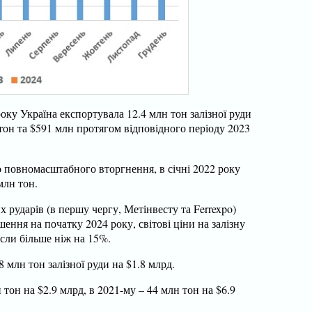
року Україна експортувала 12.4 млн тон залізної руди
 тон та $591 млн протягом відповідного періоду 2023
 повномасштабного вторгнення, в січні 2022 року
млн тон.
х рударів (в першу чергу, Метінвесту та Ferrexpo)
ення на початку 2024 року, світові ціни на залізну
сли більше ніж на 15%.
8 млн тон залізної руди на $1.8 млрд.
тон на $2.9 млрд, в 2021-му – 44 млн тон на $6.9