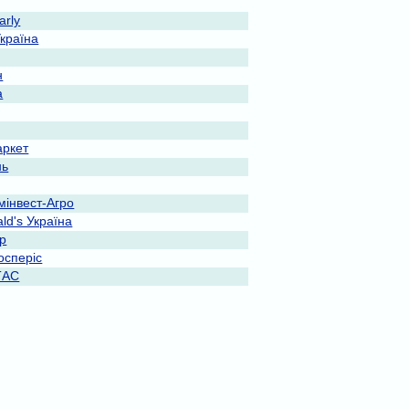
rly
Україна
н
a
ркет
нь
мінвест-Агро
ld's Україна
ар
осперіс
ТАС