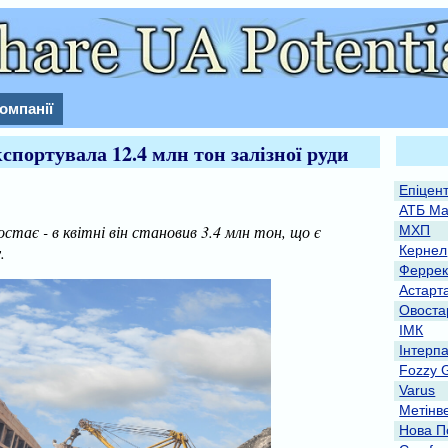
омпанії
спортувала 12.4 млн тон залізної руди
Епіцен
АТБ Ма
остає - в квітні він становив 3.4 млн тон, що є
МХП
.
Кернел
Феррек
Астарт
Овоста
ІМК
Інтерп
Fozzy 
Varus
Метінв
Нова П