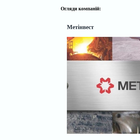
Огляди компаній:
Метінвест