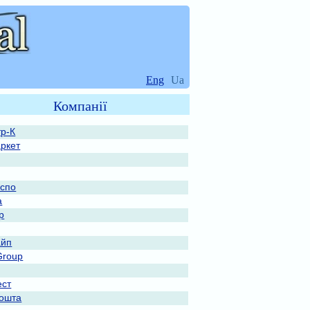
Eng
Ua
Компанії
тр-К
ркет
спо
а
р
айп
Group
ест
ошта