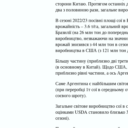
сторони Китаю. Протягом останніх дв
два з половиною рази, загальне виро
В сезоні 2022/23 посівні площі сої в
врожайність – 3.6 т/га, загальний в
Бразилії (на 26 млн тон до попередн
виробництво, незважаючи на значний
врожай знизився з 44 млн тон в сезо
виробництва в США (з 121 млн тон д
Більшу частину (приблизно дві трети
(в основному в Китай). Щодо США, т
приблизно рівні частини, а ось Ар
Саме Аргентина є найбільшим світо
(при переробці 1т сої в середньому о
соєвого шроту).
Загальне світове виробництво сої в с
оцінками USDA становило близько 37
сезоні).