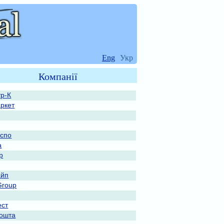
Eng
Укр
Компанії
тр-К
ркет
спо
а
р
айп
Group
ест
ошта