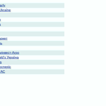
rly
Ukraine
н
a
ркет
нь
мінвест-Агро
ld's Україна
ар
осперіс
ТАС