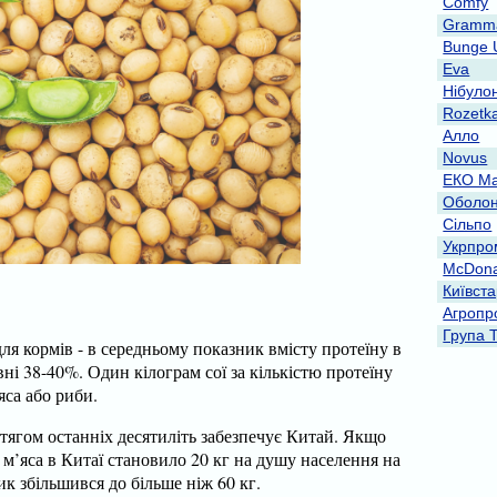
Comfy
Gramma
Bunge 
Eva
Нібуло
Rozetk
Алло
Novus
ЕКО Ма
Оболо
Сільпо
Укрпро
McDona
Київст
Агропр
Група 
я кормів - в середньому показник вмісту протеїну в
івні 38-40%. Один кілограм сої за кількістю протеїну
яса або риби.
ягом останніх десятиліть забезпечує Китай. Якщо
м’яса в Китаї становило 20 кг на душу населення на
ик збільшився до більше ніж 60 кг.