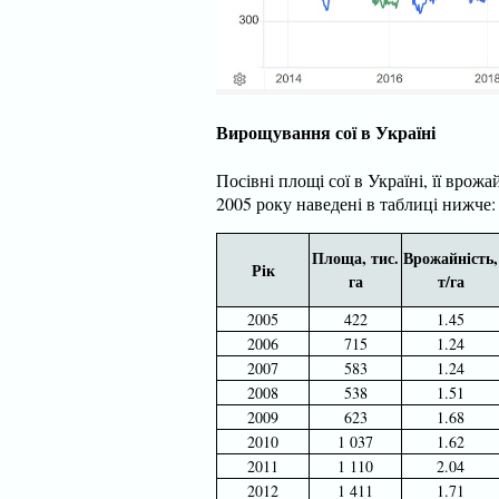
Вирощування сої в Україні
Посівні площі сої в Україні, її врож
2005 року наведені в таблиці нижче:
Площа, тис.
Врожайність,
Рік
га
т/га
2005
422
1.45
2006
715
1.24
2007
583
1.24
2008
538
1.51
2009
623
1.68
2010
1 037
1.62
2011
1 110
2.04
2012
1 411
1.71