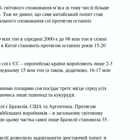
% світового споживання м’яса (в тому числі більше
. Тож не дивно, що саме китайський попит став
ального споживання сої протягом останніх
 млн тон в середині 2000-х до 98 млн тон в сезоні
в Китаї становить протягом останніх років 15-20
сої є ЄС – європейські країни виробляють лише 2-3
ередньому 15 млн тон (а також, додатково, 16-17 млн
вними площами соя посідає третє місце серед усіх
паючись лише пшениці та кукурудзі.
ї є Бразилія, США та Аргентина. Протягом
 найбільших виробників – в загальному світовому
и цьому частка самої лише Бразилії становила 35-
илії дозволило задовільнити зростаючий попит зі