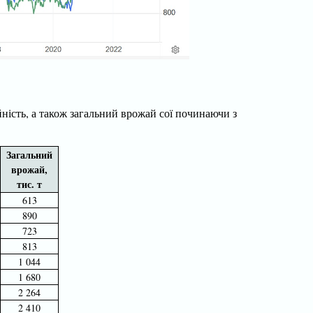
айність, а також загальний врожай сої починаючи з
Загальний
врожай,
тис. т
613
890
723
813
1 044
1 680
2 264
2 410