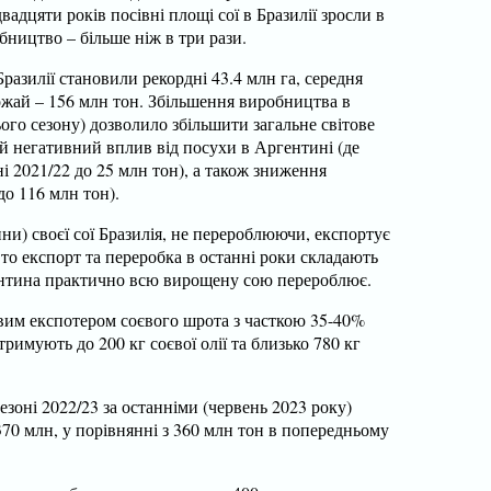
адцяти років посівні площі сої в Бразилії зросли в
бництво – більше ніж в три рази.
 Бразилії становили рекордні 43.4 млн га, середня
рожай – 156 млн тон. Збільшення виробництва в
ього сезону) дозволило збільшити загальне світове
 негативний вплив від посухи в Аргентині (де
ні 2021/22 до 25 млн тон), а також зниження
о 116 млн тон).
ни) своєї сої Бразилія, не перероблюючи, експортує
о експорт та переробка в останні роки складають
гентина практично всю вирощену сою перероблює.
вим експотером соєвого шрота з часткою 35-40%
тримують до 200 кг соєвої олії та близько 780 кг
езоні 2022/23 за останніми (червень 2023 року)
0 млн, у порівнянні з 360 млн тон в попередньому