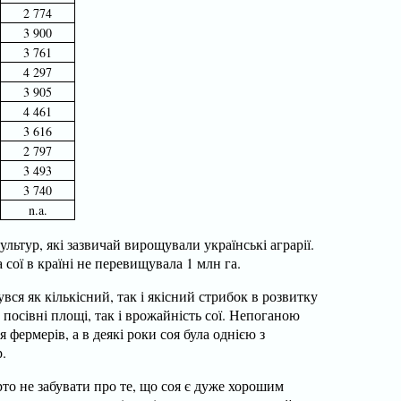
2 774
3 900
3 761
4 297
3 905
4 461
3 616
2 797
3 493
3 740
n.a.
льтур, які зазвичай вирощували українські аграрії.
 сої в країні не перевищувала 1 млн га.
вся як кількісний, так і якісний стрибок в розвитку
 посівні площі, так і врожайність сої. Непоганою
 фермерів, а в деякі роки соя була однією з
.
то не забувати про те, що соя є дуже хорошим