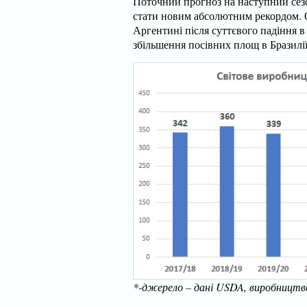
Поточний прогноз на наступний сез
стати новим абсолютним рекордом. 
Аргентині після суттєвого падіння в
збільшення посівних площ в Бразилії
*-джерело – дані USDA, виробництво 