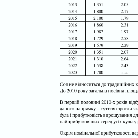
2013
1 351
2.05
2014
1 800
2.17
2015
2 100
1.79
2016
1 860
2.31
2017
1 982
1.97
2018
1 729
2.58
2019
1 579
2.29
2020
1 351
2.07
2021
1 310
2.64
2022
1 538
2.43
2023
1 780
n.a.
Соя не відноситься до традиційних ку
До 2010 року загальна посівна площа
В першій половині 2010-х років відбу
даного напрямку – суттєво зросли як
була і прибутковість вирощування для
найприбутковіших серед усіх культур
Окрім номінальної прибутковості вар