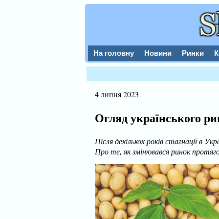
На головну
Новини
Ринки
К
4 липня 2023
Огляд українського рин
Після декількох років стагнації в Ук
Про те, як змінювався ринок протягом