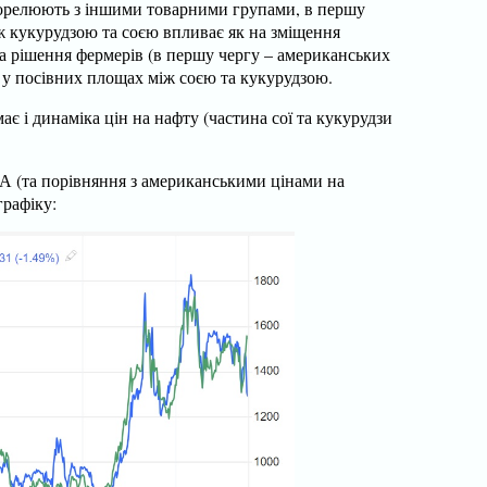
корелюють з іншими товарними групами, в першу
іж кукурудзою та соєю впливає як на зміщення
на рішення фермерів (в першу чергу – американських
у у посівних площах між соєю та кукурудзою.
ає і динаміка цін на нафту (частина сої та кукурудзи
А (та порівняння з американськими цінами на
графіку: