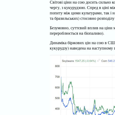
Світові ціни на сою досить сильно 
чергу, з кукурудзою. Спред в ціні м
попиту між цими культурами, так і 
та бразильських) стосовно розподіл
Безумовно, суттєвий вплив на ціни м
перероблюється на біопаливо).
Динаміка біржових цін на сою в СШ
кукурудзу) наведена на наступному 