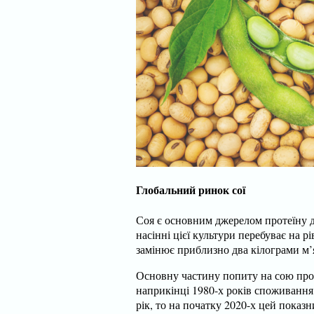
Глобальний ринок сої
Соя є основним джерелом протеїну дл
насінні цієї культури перебуває на р
замінює приблизно два кілограми м’
Основну частину попиту на сою прот
наприкінці 1980-х років споживання 
рік, то на початку 2020-х цей показн