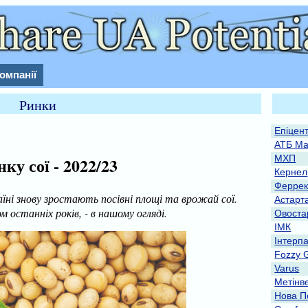
омпанії
Ринки
Епіцен
АТБ Ма
МХП
ку сої - 2022/23
Кернел
Феррек
раїні знову зростають посівні площі та врожай сої.
Астарт
 останніх років, - в нашому огляді.
Овоста
ІМК
Інтерп
Fozzy 
Varus
Метінв
Нова П