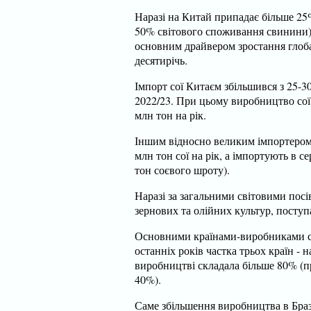
Наразі на Китай припадає більше 25
50% світового споживання свинини)
основним драйвером зростання глоб
десятирічь.
Імпорт сої Китаєм збільшився з 25-30
2022/23. При цьому виробництво сої 
млн тон на рік.
Іншим відносно великим імпортером 
млн тон сої на рік, а імпортують в с
тон соєвого шроту).
Наразі за загальними світовими посі
зернових та олійних культур, посту
Основними країнами-виробниками со
останніх років частка трьох країн -
виробництві складала більше 80% (пр
40%).
Саме збільшення виробництва в Браз