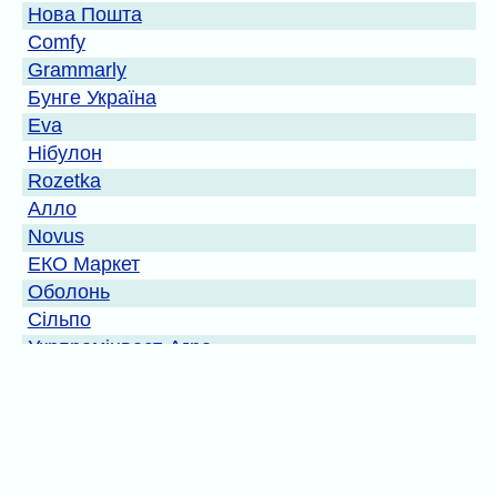
Нова Пошта
Comfy
Grammarly
Бунге Україна
Eva
Нібулон
Rozetka
Алло
Novus
ЕКО Маркет
Оболонь
Сільпо
Укрпромінвест-Агро
McDonald's Україна
Київстар
Агропросперіс
Група ТАС