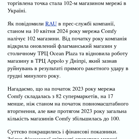
торгівлена точка стала 102-м магазином мережі в
Україні.
Як повідомили
RAU
в прес-службі компанії,
станом на 10 квітня 2024 року мережа Comfy
налічує 102 магазини. Від початку року компанія
відкрила оновлений флагманський магазин у
столичному ТРЦ Ocean Plaza та відновила роботу
магазину в ТРЦ Apрolo у Дніпрі, який зазнав
руйнувань в результаті прямого ракетного удару в
грудні минулого року.
Нагадаємо, що на початок 2023 року мережа
Comfy складалась з 82 супермаркетів, на 17
менше, ніж станом на початок повномасштабного
вторгнення, але вже протягом 2023 року загальна
кількість магазинів Comfy збільшилась до 100.
Суттєво покращились і фінансові показники.
Згідно фінансової звітності оператора мережі -