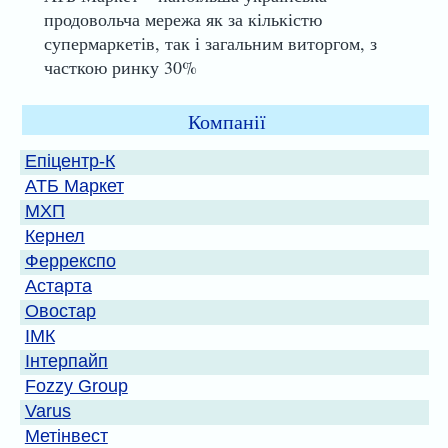
продовольча мережа як за кількістю
супермаркетів, так і загальним виторгом, з
часткою ринку 30%
Компанії
Епіцентр-К
АТБ Маркет
МХП
Кернел
Феррекспо
Астарта
Овостар
ІМК
Інтерпайп
Fozzy Group
Varus
Метінвест