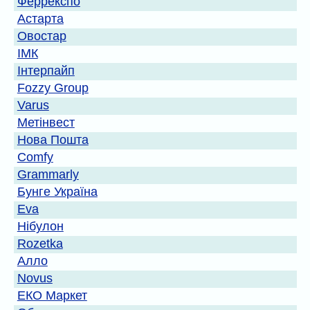
Феррекспо
Астарта
Овостар
ІМК
Інтерпайп
Fozzy Group
Varus
Метінвест
Нова Пошта
Comfy
Grammarly
Бунге Україна
Eva
Нібулон
Rozetka
Алло
Novus
ЕКО Маркет