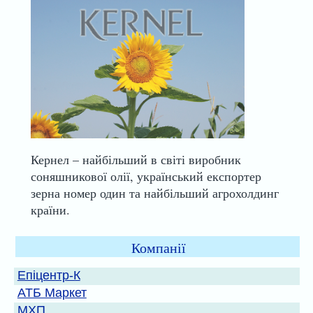
Кернел – найбільший в світі виробник
соняшникової олії, український експортер
зерна номер один та найбільший агрохолдинг
країни.
Компанії
Епіцентр-К
АТБ Маркет
МХП