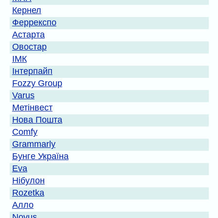
Кернел
Феррекспо
Астарта
Овостар
ІМК
Інтерпайп
Fozzy Group
Varus
Метінвест
Нова Пошта
Comfy
Grammarly
Бунге Україна
Eva
Нібулон
Rozetka
Алло
Novus